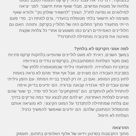
במצוקתי, דמיינתי את עצמי כלוליין קרקס המנסה לסובב מספר
צלחות על מוטות גמישים, מבלי שאף אחת תישבר. לפני יציאה
למילואים או נסיעה לחו"ל, הצורך "להשאיר שולחן נקי" ולוודא שאף
משימה לא תישאר בלתי מטופלת בהעדרי, גרם למתח רב. מדי פעם
הייתי מתעורר מתוך החלום הזה של הלוליין בקרקס, ותוהה: האם גם
הלוליינים האמיתיים רצים כמו משוגעים אחרי כל צלחת שקצת
מאיטה את סיבוביה ומתחילה להתנדנד?
למה אמני הקרקס לא בלחץ?
במשך השנים, ראיתי לא מעט לוליינים שהופיעו בלהקות קרקס סיניות
(שם מקור הצלחות המסתובבות), בקרקסים נודדים באירופה
ובתכניות הטלוויזיה. להפתעתי גיליתי שכמטאפורה ללחץ שלי
בסביבת העבודה הם מצוינים, אבל אף אחד מהם לא נראה באמת
לחוץ בזמן המופע. ואם כן, זה רק לצורך בניית המתח. עם הזמן גיליתי
שהם עובדים לפי אג'נדה קבועה וברורה. הם יודעים בדיוק איפה
להתחיל ולאן להתקדם. הם "מתקתקים" הכול לפי סדר, כך שעד שהם
מגיעים לצלחת האחרונה, יש להם זמן לבצע עוד כמה טריקים בדרך.
וגם צלחת שמתחילה להתנדנד על המוט הקיצוני, לא מוציאה אותם
מהמסלול המתוכנן שלהם. הם יודעים שאפשר להמשיך כרגיל.
הצלחת לא תיפול.
ההרצאה
מתוך התבוננות בסרטון וידאו של אלוף האלופים בתחום, תעסוק